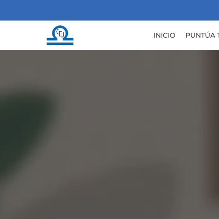
Skip
to
main
INICIO
PUNTÚA 
content