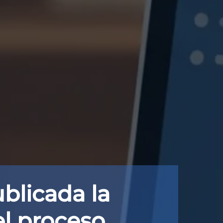
blicada la
el proceso