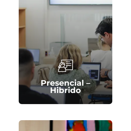
una de ellas.
preparación.
En el caso de Letrados de La
Por otro lado, en
Tramitación
se
Administración de Justicia la
introduce un tercer ejercicio que
convocatoria es Nacional.
consiste en una prueba tipo test de
Informática.
Finalmente,
Auxilio
no cuenta con un
tercer ejercicio. Aquí las pruebas se
limitan al test teórico y a dos casos
Presencial –
prácticos.
Hibrido
En el caso de
Letrados de la
Administración de Justicia
, Jueces y
Fiscales, la preparación presenta una
mayor dificultad debido a la extensión