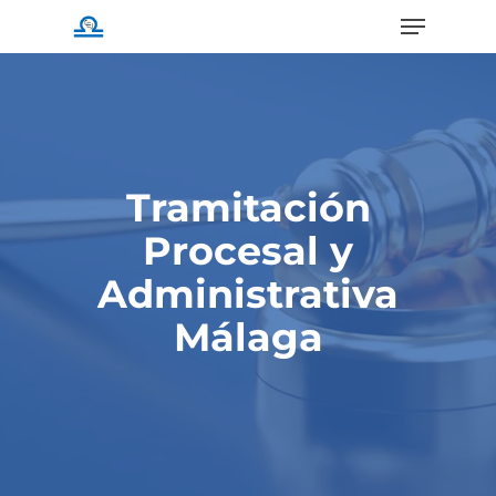
Menu
Skip
to
main
content
Tramitación
Procesal y
Administrativa
Málaga