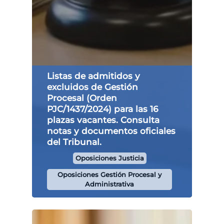
Listas de admitidos y
excluidos de Gestión
Procesal (Orden
PJC/1437/2024) para las 16
plazas vacantes. Consulta
notas y documentos oficiales
del Tribunal.
Oposiciones Justicia
Oposiciones Gestión Procesal y
Administrativa