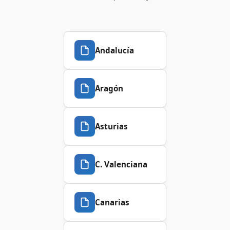
Andalucía
Aragón
Asturias
C. Valenciana
Canarias