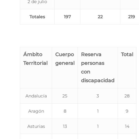
2 de julio
Totales
197
22
219
Ámbito
Cuerpo
Reserva
Total
Territorial
general
personas
con
discapacidad
Andalucía
25
3
28
Aragón
8
1
9
Asturias
13
1
14