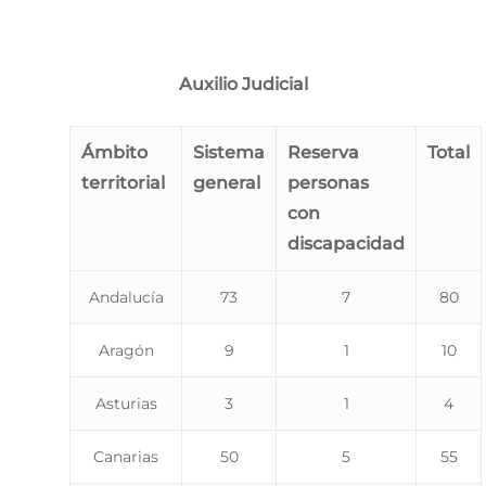
Auxilio Judicial
Ámbito
Sistema
Reserva
Total
territorial
general
personas
con
discapacidad
Andalucía
73
7
80
Aragón
9
1
10
Asturias
3
1
4
Canarias
50
5
55