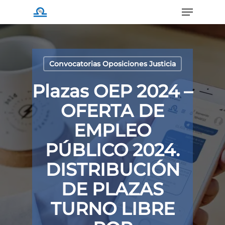
Menu
Skip
to
main
content
Convocatorias Oposiciones Justicia
Plazas OEP 2024 –
OFERTA DE
EMPLEO
PÚBLICO 2024.
DISTRIBUCIÓN
DE PLAZAS
TURNO LIBRE