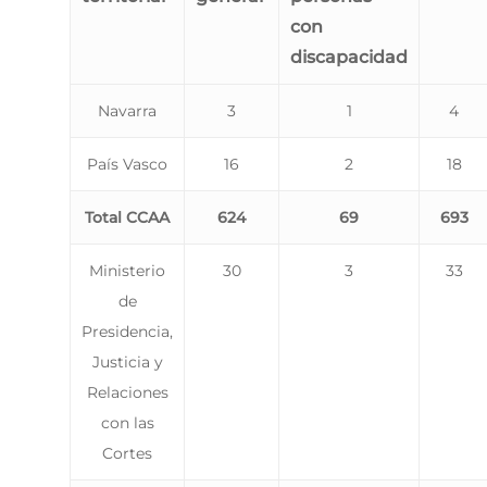
con
discapacidad
Navarra
3
1
4
País Vasco
16
2
18
Total CCAA
624
69
693
Ministerio
30
3
33
de
Presidencia,
Justicia y
Relaciones
con las
Cortes