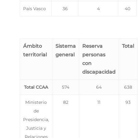
País Vasco
36
4
40
Ámbito
Sistema
Reserva
Total
territorial
general
personas
con
discapacidad
Total CCAA
574
64
638
Ministerio
82
11
93
de
Presidencia,
Justicia y
Relaciones