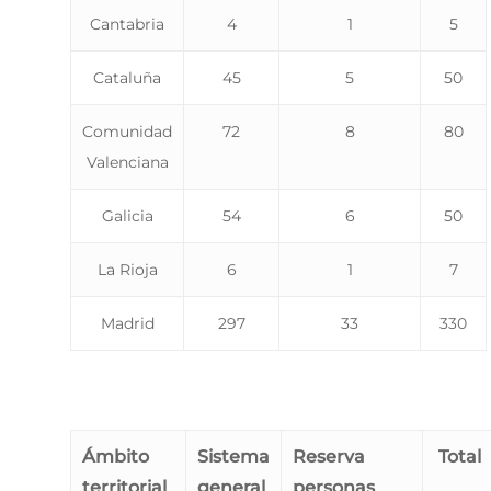
Cantabria
4
1
5
Cataluña
45
5
50
Comunidad
72
8
80
Valenciana
Galicia
54
6
50
La Rioja
6
1
7
Madrid
297
33
330
Ámbito
Sistema
Reserva
Total
territorial
general
personas