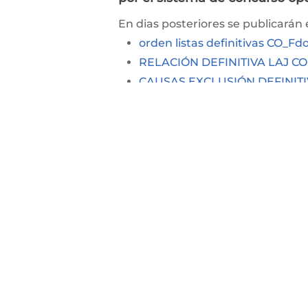
​En dias posteriores se publicarán e
orden listas definitivas CO_Fd
RELACIÓN DEFINITIVA LAJ 
CAUSAS EXCLUSIÓN DEFINIT
Desde Centro de Estudios Judicial
¡No dudes en contactar con nosot
¡Síguenos en nuestras
Redes Soci