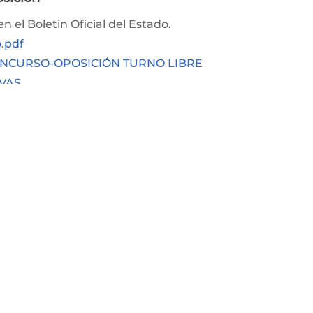
n el Boletin Oficial del Estado.
o.pdf
CONCURSO-OPOSICIÓN TURNO LIBRE
IVAS
es te ayudamos en la preparación de las oposiciones de
ros!
ales
!