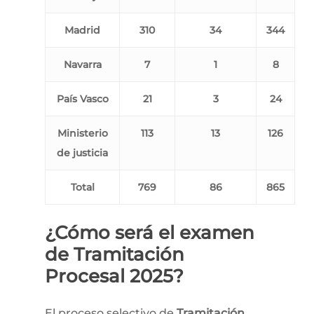
Madrid
310
34
344
Navarra
7
1
8
País Vasco
21
3
24
Ministerio
113
13
126
de justicia
Total
769
86
865
¿Cómo
será
el
examen
de
Tramitación
Procesal
2025?
El proceso selectivo de
Tramitación